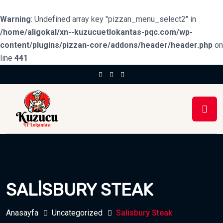
Warning
: Undefined array key "pizzan_menu_select2" in
/home/aligokal/xn--kuzucuetlokantas-pqc.com/wp-
content/plugins/pizzan-core/addons/header/header.php
on
line
441
SALISBURY STEAK
Anasayfa
Uncategorized
Salisbury Steak