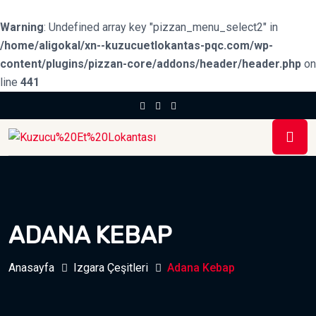
Warning
: Undefined array key "pizzan_menu_select2" in
/home/aligokal/xn--kuzucuetlokantas-pqc.com/wp-
content/plugins/pizzan-core/addons/header/header.php
on
line
441
ADANA KEBAP
Anasayfa
Izgara Çeşitleri
Adana Kebap