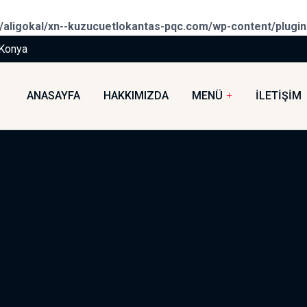
aligokal/xn--kuzucuetlokantas-pqc.com/wp-content/plugi
/Konya
ANASAYFA
HAKKIMIZDA
MENÜ
İLETIŞIM