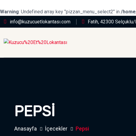
Warning
: Undefined array key "pizzan_menu_select2" in
/home/
info@kuzucuetlokantası.com
Fatih, 42300 Selçuklu
PEPSI
Anasayfa
İçecekler
Pepsi