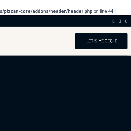
ns/pizzan-core/addons/header/header.php
on line
441
İLETIŞIME GEÇ